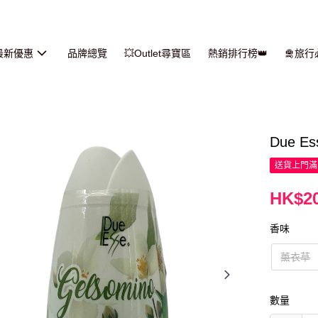
最新優惠
品牌總覽
💥Outlet尋寶區
熱銷排行榜👑
🛅旅
Due E
送貨上門滿H
HK$20
香味
薰衣草
數量