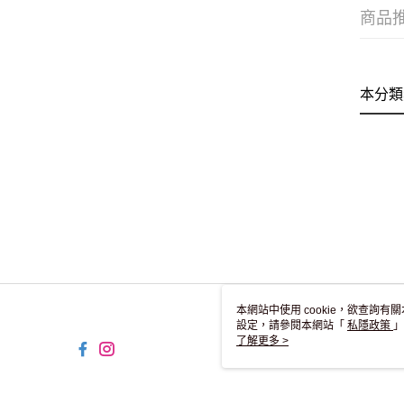
商品
本分類
本網站中使用 cookie，欲查詢有關
設定，請參閱本網站「
私隱政策
」
用 cookie。
了解更多 >