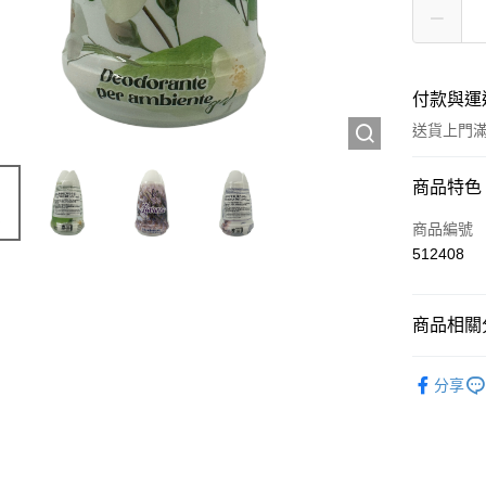
付款與運
送貨上門滿H
付款方式
商品特色
信用卡
商品編號
512408
Apple Pay
AlipayHK
商品相關分
WeChat P
家居香氛
分享
送貨方式
JD京東物