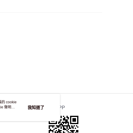
50.00 或以上免運費
自取，訂單確認後2-4個工作天到店，7天內取。逾期後
，並不會安排重寄
 cookie
e 聲明使
我知道了
官方APP