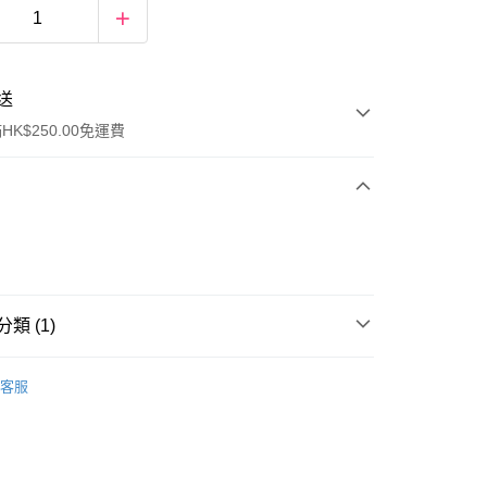
送
K$250.00免運費
類 (1)
ay
蠟燭和香薰
香氛擴香瓶
客服
流，訂單確認發貨後2-4個工作天送達
運費表