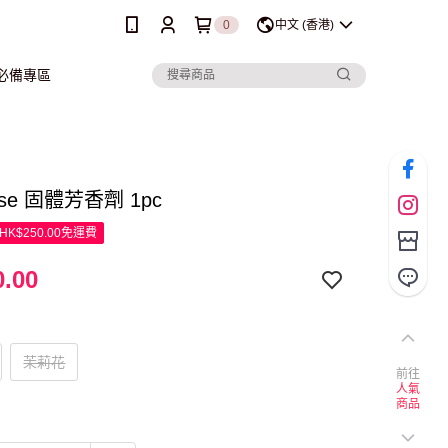
0
中文 (香港)
行必備專區
sse 固體芳香劑 1pc
K$250.00免運費
.00
茉莉花
前往
人氣
商品