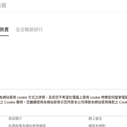
滿 HK$2
推薦
付款後門市
訂單作廢
免運費
熱賣
全店暢銷排行
本網站使用 cookie 方式之詳情，及若您不希望在電腦上使用 cookie 時應如何變更電腦的
之 Cookie 聲明。您繼續使用本網站即表示您同意本公司得按本網站使用條款之 Cooki
關於我們
客戶服務
品牌故事
購物說明
商店簡介
網上留言
私隱政策及網站使用條款
條款及細則