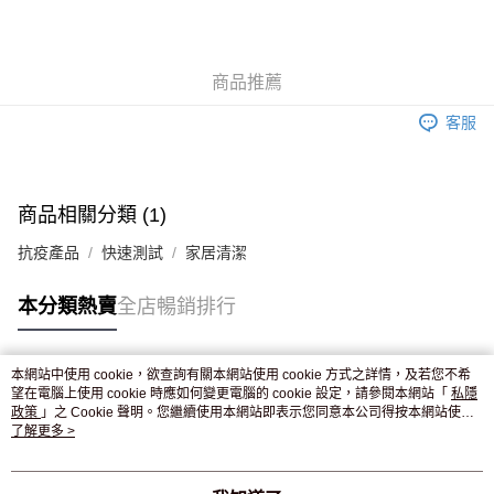
AlipayHK
WeChat Pay
商品推薦
送貨方式
客服
JD京東物流，訂單確認發貨後2-4個工作天送達
運費表
滿 HK$250.00 或以上免運費
付款後門市自取，訂單確認後2-4個工作天到店，7天內取。逾期後
商品相關分類 (1)
訂單作廢，並不會安排重寄
抗疫產品
快速測試
家居清潔
免運費
本分類熱賣
全店暢銷排行
本網站中使用 cookie，欲查詢有關本網站使用 cookie 方式之詳情，及若您不希
熱門標籤
望在電腦上使用 cookie 時應如何變更電腦的 cookie 設定，請參閱本網站「
私隱
政策
」之 Cookie 聲明。您繼續使用本網站即表示您同意本公司得按本網站使用
條款之 Cookie 聲明使用 cookie。
了解更多 >
熱銷排行
最新商品
人氣推薦