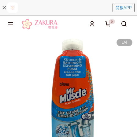
開啟APP
0
1
/
4