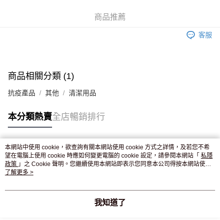
WeChat Pay
商品推薦
送貨方式
客服
JD京東物流，訂單確認發貨後2-4個工作天送達
運費表
滿 HK$250.00 或以上免運費
付款後門市自取，訂單確認後2-4個工作天到店，7天內取。逾期後
商品相關分類 (1)
訂單作廢，並不會安排重寄
抗疫產品
其他
清潔用品
免運費
本分類熱賣
全店暢銷排行
本網站中使用 cookie，欲查詢有關本網站使用 cookie 方式之詳情，及若您不希
熱門標籤
望在電腦上使用 cookie 時應如何變更電腦的 cookie 設定，請參閱本網站「
私隱
政策
」之 Cookie 聲明。您繼續使用本網站即表示您同意本公司得按本網站使用
條款之 Cookie 聲明使用 cookie。
了解更多 >
熱銷排行
最新商品
人氣推薦
我知道了