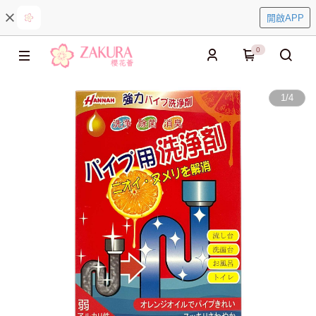
開啟APP
0
1
/
4