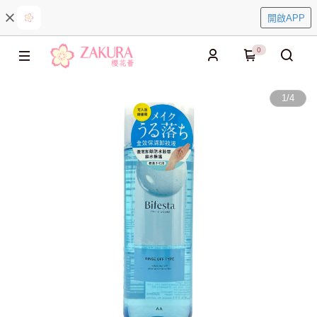
開啟APP
0
1
/
4