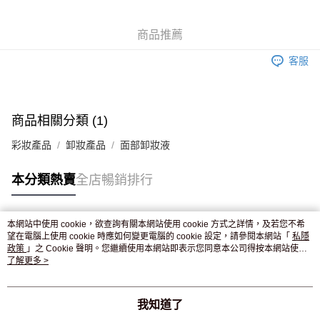
WeChat Pay
商品推薦
送貨方式
客服
JD京東物流，訂單確認發貨後2-4個工作天送達
運費表
滿 HK$250.00 或以上免運費
付款後門市自取，訂單確認後2-4個工作天到店，7天內取。逾期後
商品相關分類 (1)
訂單作廢，並不會安排重寄
彩妝產品
卸妝產品
面部卸妝液
免運費
本分類熱賣
全店暢銷排行
本網站中使用 cookie，欲查詢有關本網站使用 cookie 方式之詳情，及若您不希
熱門標籤
望在電腦上使用 cookie 時應如何變更電腦的 cookie 設定，請參閱本網站「
私隱
政策
」之 Cookie 聲明。您繼續使用本網站即表示您同意本公司得按本網站使用
條款之 Cookie 聲明使用 cookie。
了解更多 >
熱銷排行
最新商品
人氣推薦
我知道了