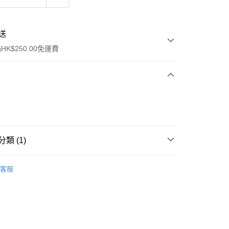
送
K$250.00免運費
類 (1)
ay
專效護理
黑頭護理
客服
流，訂單確認發貨後2-4個工作天送達
運費表
50.00 或以上免運費