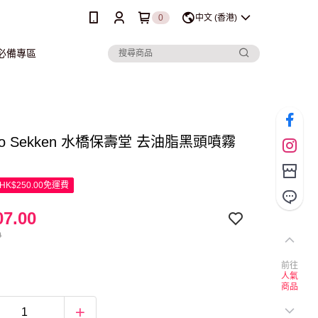
0
中文 (香港)
行必備專區
kano Sekken 水橋保壽堂 去油脂黑頭噴霧
K$250.00免運費
7.00
0
前往
人氣
商品