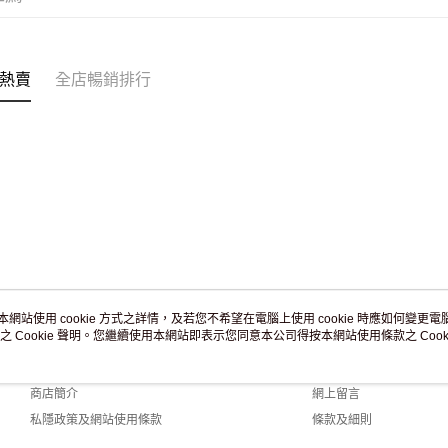
付款後門市
訂單作廢
免運費
熱賣
全店暢銷排行
本網站使用 cookie 方式之詳情，及若您不希望在電腦上使用 cookie 時應如何變更電腦的
之 Cookie 聲明。您繼續使用本網站即表示您同意本公司得按本網站使用條款之 Cooki
關於我們
客戶服務
品牌故事
購物說明
商店簡介
網上留言
私隱政策及網站使用條款
條款及細則
聯絡我們