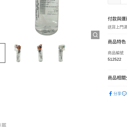
付款與運
送貨上門滿H
付款方式
商品特色
信用卡
商品編號
512522
Apple Pay
AlipayHK
商品相關分
WeChat P
護膚保養
分享
送貨方式
JD京東物
滿 HK$2
推薦