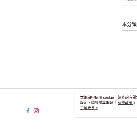
本分類
本網站中使用 cookie，欲查詢有關
設定，請參閱本網站「
私隱政策
」
用 cookie。
了解更多 >