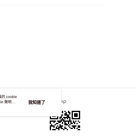
自取，訂單確認後2-4個工作天到店，7天內取。逾期後
，並不會安排重寄
 cookie
e 聲明使
我知道了
官方APP