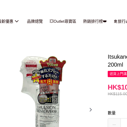
最新優惠
品牌總覽
💥Outlet尋寶區
熱銷排行榜👑
🛅旅
Itsu
200ml
送貨上門滿H
HK$10
HK$115.0
數量