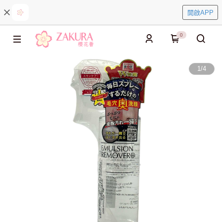
開啟APP
0
1
/
4