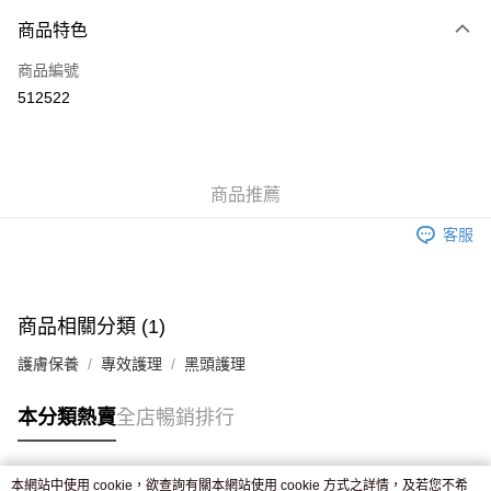
付款方式
商品特色
信用卡
商品編號
Apple Pay
512522
AlipayHK
WeChat Pay
商品推薦
送貨方式
客服
JD京東物流，訂單確認發貨後2-4個工作天送達
運費表
滿 HK$250.00 或以上免運費
付款後門市自取，訂單確認後2-4個工作天到店，7天內取。逾期後
商品相關分類 (1)
訂單作廢，並不會安排重寄
護膚保養
專效護理
黑頭護理
免運費
本分類熱賣
全店暢銷排行
本網站中使用 cookie，欲查詢有關本網站使用 cookie 方式之詳情，及若您不希