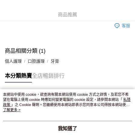
WeChat Pay
商品推薦
送貨方式
客服
JD京東物流，訂單確認發貨後2-4個工作天送達
運費表
滿 HK$250.00 或以上免運費
付款後門市自取，訂單確認後2-4個工作天到店，7天內取。逾期後
商品相關分類 (1)
訂單作廢，並不會安排重寄
個人護理
口腔護理
牙膏
免運費
本分類熱賣
全店暢銷排行
本網站中使用 cookie，欲查詢有關本網站使用 cookie 方式之詳情，及若您不希
熱門標籤
望在電腦上使用 cookie 時應如何變更電腦的 cookie 設定，請參閱本網站「
私隱
政策
」之 Cookie 聲明。您繼續使用本網站即表示您同意本公司得按本網站使用
條款之 Cookie 聲明使用 cookie。
了解更多 >
熱銷排行
最新商品
人氣推薦
我知道了