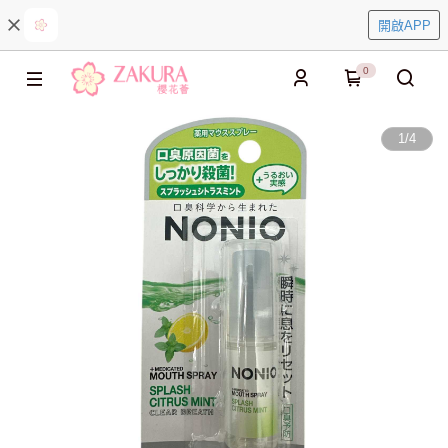
開啟APP
0
1
/
4