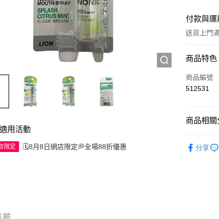
付款與運
送貨上門滿H
付款方式
商品特色
信用卡
商品編號
512531
Apple Pay
AlipayHK
商品相關分
適用活動
WeChat P
個人護理
🗓️8月8日網店限定💭全場88折優惠
網店限定
分享
送貨方式
JD京東物
滿 HK$2
付款後門市
推薦