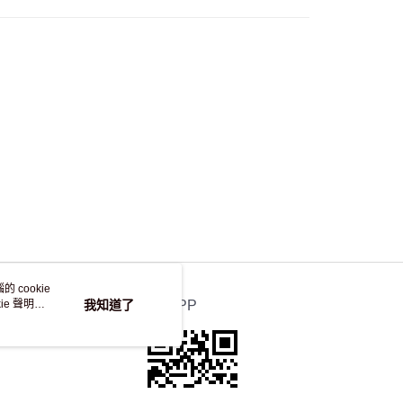
，並不會安排重寄
 cookie
e 聲明使
我知道了
官方APP