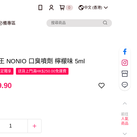
0
中文 (香港)
行必備專區
獅王 NONIO 口臭噴劑 檸檬味 5ml
限定
獨享
送貨上門滿HK$250.00免運費
.90
前往
人氣
商品