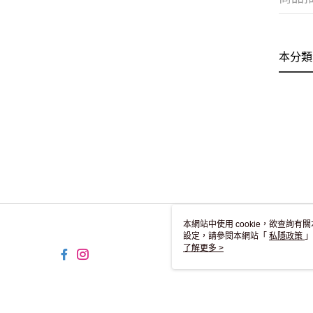
本分類
本網站中使用 cookie，欲查詢有關
設定，請參閱本網站「
私隱政策
」
用 cookie。
了解更多 >