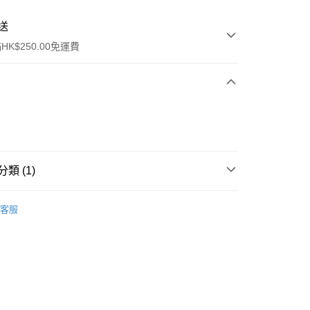
送
K$250.00免運費
類 (1)
ay
口腔護理
牙膏
客服
流，訂單確認發貨後2-4個工作天送達
運費表
50.00 或以上免運費
自取，訂單確認後2-4個工作天到店，7天內取。逾期後