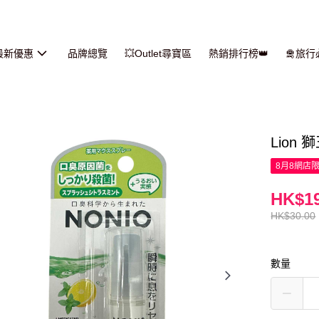
最新優惠
品牌總覽
💥Outlet尋寶區
熱銷排行榜👑
🛅旅
Lion 
8月8網店
HK$19
HK$30.00
數量