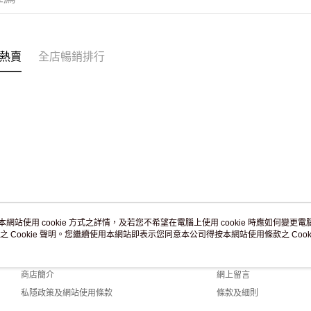
訂單作廢
免運費
熱賣
全店暢銷排行
本網站使用 cookie 方式之詳情，及若您不希望在電腦上使用 cookie 時應如何變更電腦的
之 Cookie 聲明。您繼續使用本網站即表示您同意本公司得按本網站使用條款之 Cooki
關於我們
客戶服務
品牌故事
購物說明
商店簡介
網上留言
私隱政策及網站使用條款
條款及細則