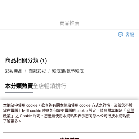
AlipayHK
WeChat Pay
商品推薦
送貨方式
客服
JD京東物流，訂單確認發貨後2-4個工作天送達
運費表
滿 HK$250.00 或以上免運費
付款後門市自取，訂單確認後2-4個工作天到店，7天內取。逾期後
商品相關分類 (1)
訂單作廢，並不會安排重寄
彩妝產品
面部彩妝
粉底液/氣墊粉底
免運費
本分類熱賣
全店暢銷排行
本網站中使用 cookie，欲查詢有關本網站使用 cookie 方式之詳情，及若您不希
熱門標籤
望在電腦上使用 cookie 時應如何變更電腦的 cookie 設定，請參閱本網站「
私隱
政策
」之 Cookie 聲明。您繼續使用本網站即表示您同意本公司得按本網站使用
條款之 Cookie 聲明使用 cookie。
了解更多 >
熱銷排行
最新商品
人氣推薦