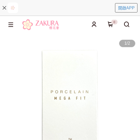
開啟APP
0
1
/
2