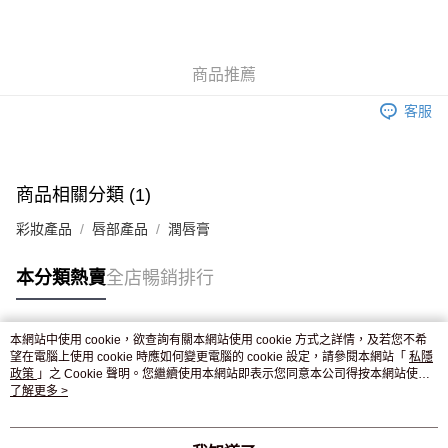
AlipayHK
WeChat Pay
商品推薦
送貨方式
客服
JD京東物流，訂單確認發貨後2-4個工作天送達
運費表
滿 HK$250.00 或以上免運費
付款後門市自取，訂單確認後2-4個工作天到店，7天內取。逾期後
商品相關分類 (1)
訂單作廢，並不會安排重寄
彩妝產品
唇部產品
潤唇膏
免運費
本分類熱賣
全店暢銷排行
本網站中使用 cookie，欲查詢有關本網站使用 cookie 方式之詳情，及若您不希
熱門標籤
望在電腦上使用 cookie 時應如何變更電腦的 cookie 設定，請參閱本網站「
私隱
政策
」之 Cookie 聲明。您繼續使用本網站即表示您同意本公司得按本網站使用
條款之 Cookie 聲明使用 cookie。
了解更多 >
熱銷排行
最新商品
人氣推薦