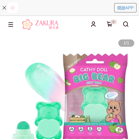
開啟APP
0
1
/
1