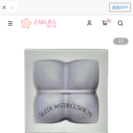
開啟APP
0
1
/
1