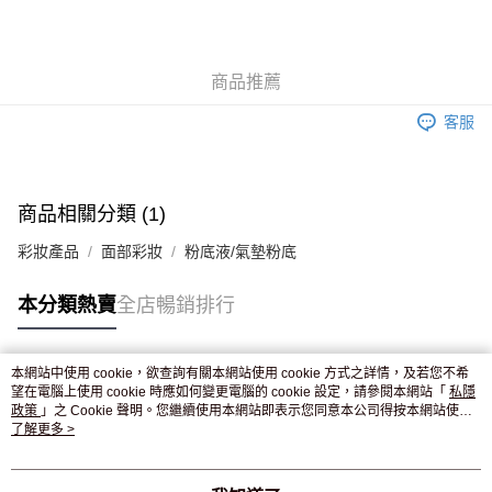
AlipayHK
WeChat Pay
商品推薦
送貨方式
客服
JD京東物流，訂單確認發貨後2-4個工作天送達
運費表
滿 HK$250.00 或以上免運費
付款後門市自取，訂單確認後2-4個工作天到店，7天內取。逾期後
商品相關分類 (1)
訂單作廢，並不會安排重寄
彩妝產品
面部彩妝
粉底液/氣墊粉底
免運費
本分類熱賣
全店暢銷排行
本網站中使用 cookie，欲查詢有關本網站使用 cookie 方式之詳情，及若您不希
熱門標籤
望在電腦上使用 cookie 時應如何變更電腦的 cookie 設定，請參閱本網站「
私隱
政策
」之 Cookie 聲明。您繼續使用本網站即表示您同意本公司得按本網站使用
條款之 Cookie 聲明使用 cookie。
了解更多 >
熱銷排行
最新商品
人氣推薦