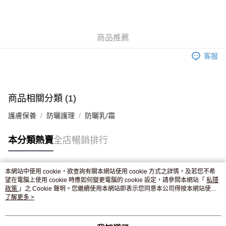
AlipayHK
WeChat Pay
商品推薦
送貨方式
客服
JD京東物流，訂單確認發貨後2-4個工作天送達
運費表
滿 HK$250.00 或以上免運費
付款後門市自取，訂單確認後2-4個工作天到店，7天內取。逾期後
商品相關分類 (1)
訂單作廢，並不會安排重寄
護膚保養
防曬護理
防曬乳/霜
免運費
本分類熱賣
全店暢銷排行
本網站中使用 cookie，欲查詢有關本網站使用 cookie 方式之詳情，及若您不希
熱門標籤
望在電腦上使用 cookie 時應如何變更電腦的 cookie 設定，請參閱本網站「
私隱
政策
」之 Cookie 聲明。您繼續使用本網站即表示您同意本公司得按本網站使用
條款之 Cookie 聲明使用 cookie。
了解更多 >
熱銷排行
最新商品
人氣推薦