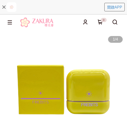
開啟APP
0
1
/
4