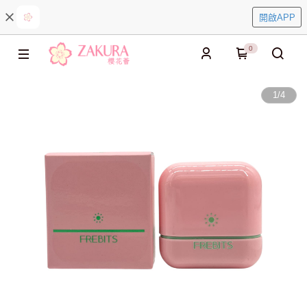
開啟APP
0
1
/
4