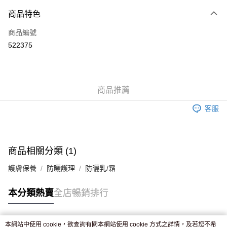
付款方式
商品特色
信用卡
商品編號
Apple Pay
522375
AlipayHK
WeChat Pay
商品推薦
送貨方式
客服
JD京東物流，訂單確認發貨後2-4個工作天送達
運費表
滿 HK$250.00 或以上免運費
付款後門市自取，訂單確認後2-4個工作天到店，7天內取。逾期後
商品相關分類 (1)
訂單作廢，並不會安排重寄
護膚保養
防曬護理
防曬乳/霜
免運費
本分類熱賣
全店暢銷排行
本網站中使用 cookie，欲查詢有關本網站使用 cookie 方式之詳情，及若您不希