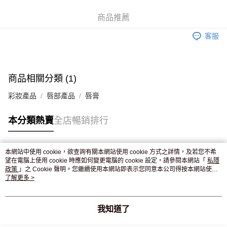
WeChat Pay
商品推薦
送貨方式
客服
JD京東物流，訂單確認發貨後2-4個工作天送達
運費表
滿 HK$250.00 或以上免運費
付款後門市自取，訂單確認後2-4個工作天到店，7天內取。逾期後
商品相關分類 (1)
訂單作廢，並不會安排重寄
彩妝產品
唇部產品
唇膏
免運費
本分類熱賣
全店暢銷排行
本網站中使用 cookie，欲查詢有關本網站使用 cookie 方式之詳情，及若您不希
熱門標籤
望在電腦上使用 cookie 時應如何變更電腦的 cookie 設定，請參閱本網站「
私隱
政策
」之 Cookie 聲明。您繼續使用本網站即表示您同意本公司得按本網站使用
條款之 Cookie 聲明使用 cookie。
了解更多 >
熱銷排行
最新商品
人氣推薦
我知道了