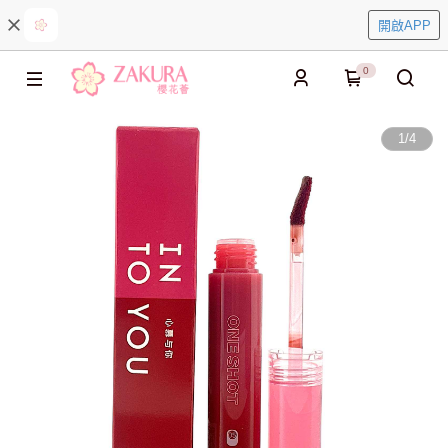
開啟APP
0
1
/
4