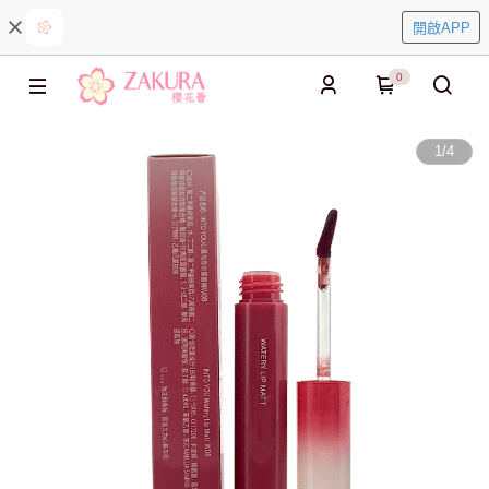
開啟APP
0
1
/
4