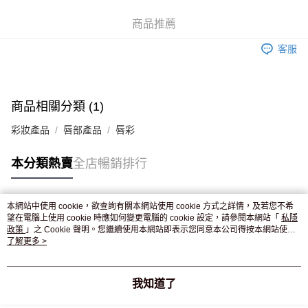
WeChat Pay
商品推薦
送貨方式
客服
JD京東物流，訂單確認發貨後2-4個工作天送達
運費表
滿 HK$250.00 或以上免運費
付款後門市自取，訂單確認後2-4個工作天到店，7天內取。逾期後
商品相關分類 (1)
訂單作廢，並不會安排重寄
彩妝產品
唇部產品
唇彩
免運費
本分類熱賣
全店暢銷排行
本網站中使用 cookie，欲查詢有關本網站使用 cookie 方式之詳情，及若您不希
熱門標籤
望在電腦上使用 cookie 時應如何變更電腦的 cookie 設定，請參閱本網站「
私隱
政策
」之 Cookie 聲明。您繼續使用本網站即表示您同意本公司得按本網站使用
條款之 Cookie 聲明使用 cookie。
了解更多 >
熱銷排行
最新商品
人氣推薦
我知道了