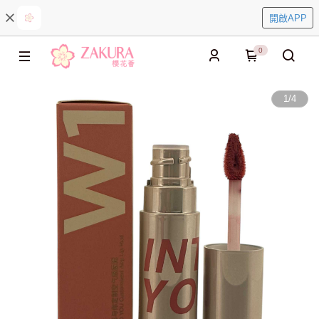
開啟APP
0
1
/
4