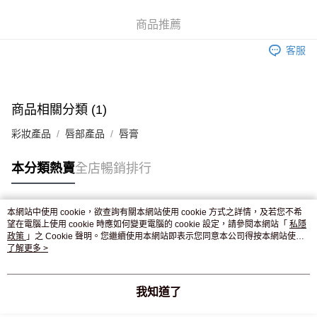
WeChat Pay
商品推薦
送貨方式
客服
JD京東物流，訂單確認發貨後2-4個工作天送達
運費表
滿 HK$250.00 或以上免運費
付款後門市自取，訂單確認後2-4個工作天到店，7天內取。逾期後
商品相關分類 (1)
訂單作廢，並不會安排重寄
彩妝產品
唇部產品
唇膏
免運費
本分類熱賣
全店暢銷排行
本網站中使用 cookie，欲查詢有關本網站使用 cookie 方式之詳情，及若您不希
熱門標籤
望在電腦上使用 cookie 時應如何變更電腦的 cookie 設定，請參閱本網站「
私隱
政策
」之 Cookie 聲明。您繼續使用本網站即表示您同意本公司得按本網站使用
條款之 Cookie 聲明使用 cookie。
了解更多 >
熱銷排行
最新商品
人氣推薦
我知道了