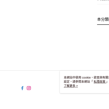
本分類
本網站中使用 cookie，欲查詢有關
設定，請參閱本網站「
私隱政策
」
用 cookie。
了解更多 >