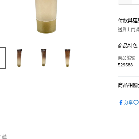
付款與運
送貨上門滿H
付款方式
商品特色
信用卡
商品編號
529588
Apple Pay
AlipayHK
商品相關分
WeChat P
試用裝/旅
分享
送貨方式
JD京東物
滿 HK$2
推薦