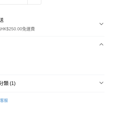
送
K$250.00免運費
類 (1)
ay
行裝
護膚保養
客服
流，訂單確認發貨後2-4個工作天送達
運費表
50.00 或以上免運費