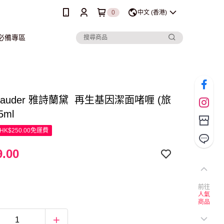
0
中文 (香港)
行必備專區
e Lauder 雅詩蘭黛 再生基因潔面啫喱 (旅
5ml
K$250.00免運費
.00
前往
人氣
商品