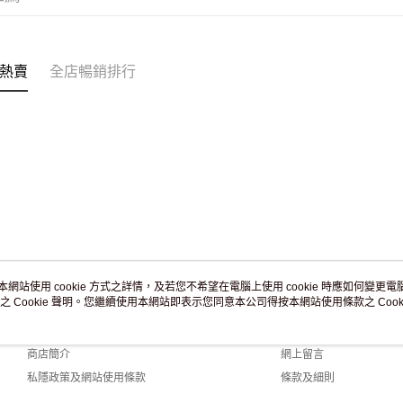
付款後門市
訂單作廢
免運費
熱賣
全店暢銷排行
本網站使用 cookie 方式之詳情，及若您不希望在電腦上使用 cookie 時應如何變更電腦的
之 Cookie 聲明。您繼續使用本網站即表示您同意本公司得按本網站使用條款之 Cooki
關於我們
客戶服務
品牌故事
購物說明
商店簡介
網上留言
私隱政策及網站使用條款
條款及細則
聯絡我們