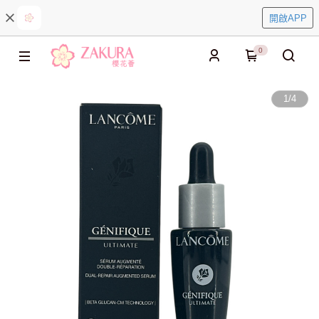
開啟APP
0
1
/
4