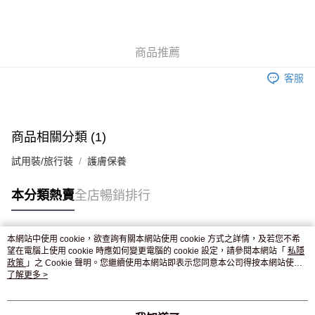
AlipayHK
WeChat Pay
商品推薦
送貨方式
客服
JD京東物流，訂單確認發貨後2-4個工作天送達
運費表
滿 HK$250.00 或以上免運費
付款後門市自取，訂單確認後2-4個工作天到店，7天內取。逾期後
商品相關分類 (1)
訂單作廢，並不會安排重寄
試用裝/旅行裝
護膚保養
免運費
本分類熱賣
全店暢銷排行
本網站中使用 cookie，欲查詢有關本網站使用 cookie 方式之詳情，及若您不希
熱門標籤
望在電腦上使用 cookie 時應如何變更電腦的 cookie 設定，請參閱本網站「
私隱
政策
」之 Cookie 聲明。您繼續使用本網站即表示您同意本公司得按本網站使用
條款之 Cookie 聲明使用 cookie。
了解更多 >
熱銷排行
最新商品
人氣推薦