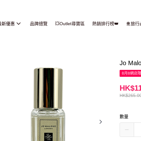
最新優惠
品牌總覽
💥Outlet尋寶區
熱銷排行榜👑
🛅旅
Jo Ma
8月8網店
HK$11
HK$265.0
數量