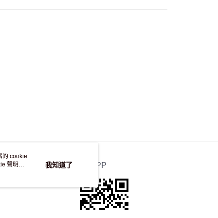
，並不會安排重寄
 cookie
e 聲明使
我知道了
官方APP