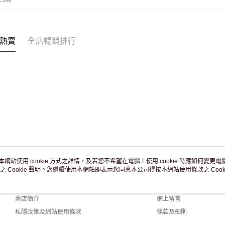
訂單作廢
免運費
熱賣
全店暢銷排行
本網站使用 cookie 方式之詳情，及若您不希望在電腦上使用 cookie 時應如何變更電腦的
之 Cookie 聲明。您繼續使用本網站即表示您同意本公司得按本網站使用條款之 Cooki
關於我們
客戶服務
品牌故事
購物說明
商店簡介
網上留言
私隱政策及網站使用條款
條款及細則