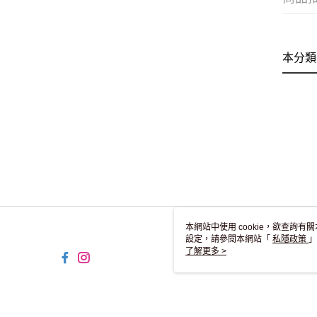
本分類
本網站中使用 cookie，欲查詢有關
設定，請參閱本網站「
私隱政策
」
用 cookie。
了解更多 >