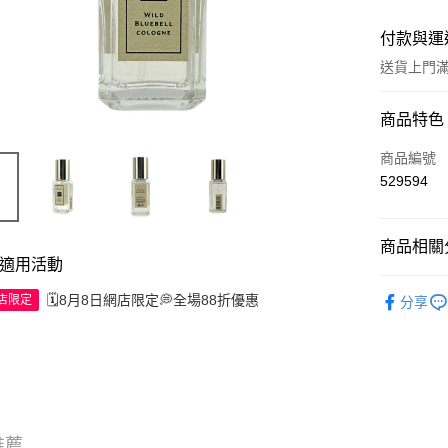
付款與運
送貨上門滿H
付款方式
商品特色
信用卡
商品編號
529594
Apple Pay
AlipayHK
商品相關分
適用活動
WeChat P
試用裝/旅
🗓️8月8日網店限定💭全場88折優惠
網店限定
分享
送貨方式
JD京東物
滿 HK$2
付款後門市
推薦