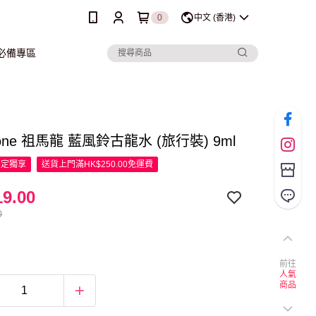
0
中文 (香港)
行必備專區
lone 祖馬龍 藍風鈴古龍水 (旅行裝) 9ml
限定
獨享
送貨上門滿HK$250.00免運費
9.00
0
前往
人氣
商品