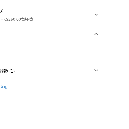
送
K$250.00免運費
類 (1)
ay
行裝
護膚保養
客服
流，訂單確認發貨後2-4個工作天送達
運費表
50.00 或以上免運費
自取，訂單確認後2-4個工作天到店，7天內取。逾期後