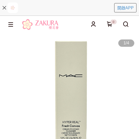
開啟APP
0
1
/
4