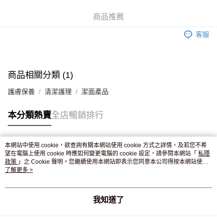
WeChat Pay
商品推薦
送貨方式
客服
JD京東物流，訂單確認發貨後2-4個工作天送達
運費表
滿 HK$250.00 或以上免運費
付款後門市自取，訂單確認後2-4個工作天到店，7天內取。逾期後
商品相關分類 (1)
訂單作廢，並不會安排重寄
護膚保養
清潔護理
潔面產品
免運費
本分類熱賣
全店暢銷排行
本網站中使用 cookie，欲查詢有關本網站使用 cookie 方式之詳情，及若您不希
熱門標籤
望在電腦上使用 cookie 時應如何變更電腦的 cookie 設定，請參閱本網站「
私隱
政策
」之 Cookie 聲明。您繼續使用本網站即表示您同意本公司得按本網站使用
條款之 Cookie 聲明使用 cookie。
了解更多 >
熱銷排行
最新商品
人氣推薦
我知道了