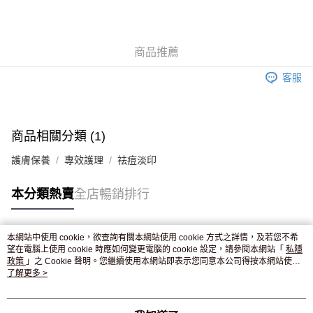
AlipayHK
WeChat Pay
商品推薦
送貨方式
客服
JD京東物流，訂單確認發貨後2-4個工作天送達
運費表
滿 HK$250.00 或以上免運費
付款後門市自取，訂單確認後2-4個工作天到店，7天內取。逾期後
商品相關分類 (1)
訂單作廢，並不會安排重寄
護膚保養
專效護理
祛痘淡印
免運費
本分類熱賣
全店暢銷排行
本網站中使用 cookie，欲查詢有關本網站使用 cookie 方式之詳情，及若您不希
熱門標籤
望在電腦上使用 cookie 時應如何變更電腦的 cookie 設定，請參閱本網站「
私隱
政策
」之 Cookie 聲明。您繼續使用本網站即表示您同意本公司得按本網站使用
條款之 Cookie 聲明使用 cookie。
了解更多 >
熱銷排行
最新商品
人氣推薦