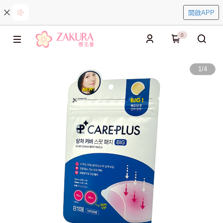
開啟APP
0
1
/
4