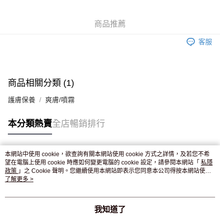
WeChat Pay
商品推薦
送貨方式
客服
JD京東物流，訂單確認發貨後2-4個工作天送達
運費表
滿 HK$250.00 或以上免運費
付款後門市自取，訂單確認後2-4個工作天到店，7天內取。逾期後
商品相關分類 (1)
訂單作廢，並不會安排重寄
護膚保養
爽膚/噴霧
免運費
本分類熱賣
全店暢銷排行
本網站中使用 cookie，欲查詢有關本網站使用 cookie 方式之詳情，及若您不希
熱門標籤
望在電腦上使用 cookie 時應如何變更電腦的 cookie 設定，請參閱本網站「
私隱
政策
」之 Cookie 聲明。您繼續使用本網站即表示您同意本公司得按本網站使用
條款之 Cookie 聲明使用 cookie。
了解更多 >
熱銷排行
最新商品
人氣推薦
我知道了