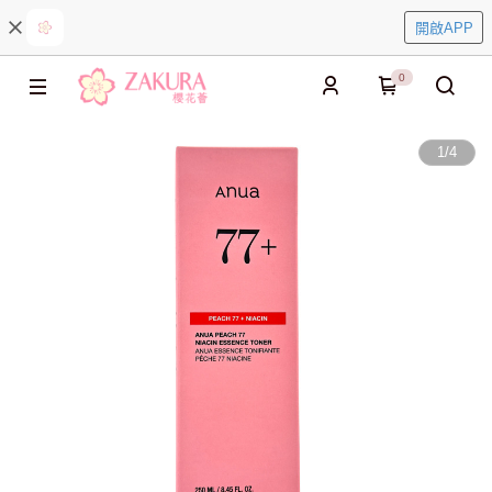
開啟APP
0
1
/
4