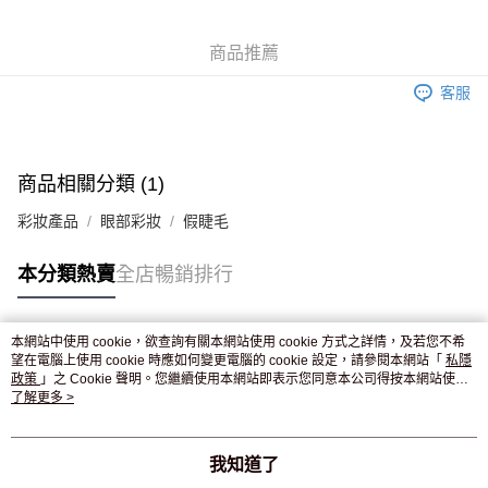
WeChat Pay
商品推薦
送貨方式
客服
JD京東物流，訂單確認發貨後2-4個工作天送達
運費表
滿 HK$250.00 或以上免運費
付款後門市自取，訂單確認後2-4個工作天到店，7天內取。逾期後
商品相關分類 (1)
訂單作廢，並不會安排重寄
彩妝產品
眼部彩妝
假睫毛
免運費
本分類熱賣
全店暢銷排行
本網站中使用 cookie，欲查詢有關本網站使用 cookie 方式之詳情，及若您不希
熱門標籤
望在電腦上使用 cookie 時應如何變更電腦的 cookie 設定，請參閱本網站「
私隱
政策
」之 Cookie 聲明。您繼續使用本網站即表示您同意本公司得按本網站使用
條款之 Cookie 聲明使用 cookie。
了解更多 >
熱銷排行
最新商品
人氣推薦
我知道了