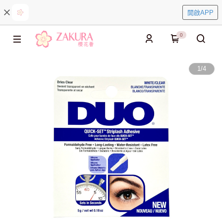
開啟APP
0
1
/
4