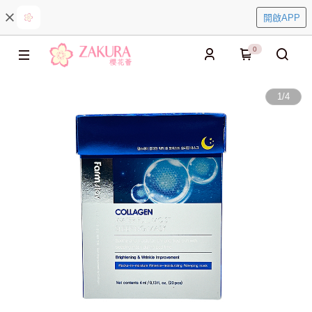
開啟APP
0
1
/
4