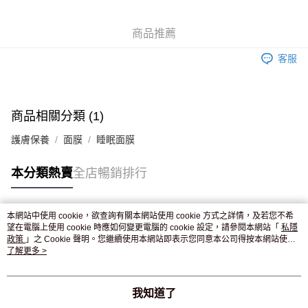
WeChat Pay
商品推薦
送貨方式
客服
JD京東物流，訂單確認發貨後2-4個工作天送達
運費表
滿 HK$250.00 或以上免運費
付款後門市自取，訂單確認後2-4個工作天到店，7天內取。逾期後
商品相關分類 (1)
訂單作廢，並不會安排重寄
護膚保養
面膜
睡眠面膜
免運費
本分類熱賣
全店暢銷排行
本網站中使用 cookie，欲查詢有關本網站使用 cookie 方式之詳情，及若您不希
熱門標籤
望在電腦上使用 cookie 時應如何變更電腦的 cookie 設定，請參閱本網站「
私隱
政策
」之 Cookie 聲明。您繼續使用本網站即表示您同意本公司得按本網站使用
條款之 Cookie 聲明使用 cookie。
了解更多 >
熱銷排行
最新商品
人氣推薦
我知道了