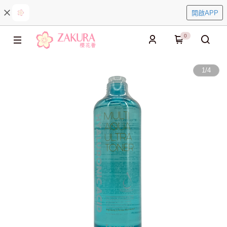
開啟APP
0
1
/
4