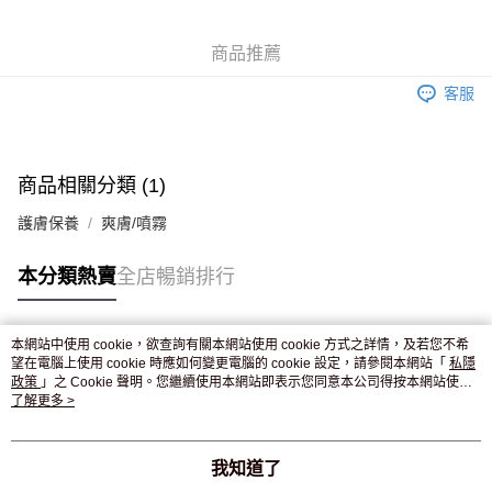
WeChat Pay
商品推薦
送貨方式
客服
JD京東物流，訂單確認發貨後2-4個工作天送達
運費表
滿 HK$250.00 或以上免運費
付款後門市自取，訂單確認後2-4個工作天到店，7天內取。逾期後
商品相關分類 (1)
訂單作廢，並不會安排重寄
護膚保養
爽膚/噴霧
免運費
本分類熱賣
全店暢銷排行
本網站中使用 cookie，欲查詢有關本網站使用 cookie 方式之詳情，及若您不希
熱門標籤
望在電腦上使用 cookie 時應如何變更電腦的 cookie 設定，請參閱本網站「
私隱
政策
」之 Cookie 聲明。您繼續使用本網站即表示您同意本公司得按本網站使用
條款之 Cookie 聲明使用 cookie。
了解更多 >
熱銷排行
最新商品
人氣推薦
我知道了