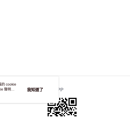
，並不會安排重寄
 cookie
e 聲明使
我知道了
官方APP