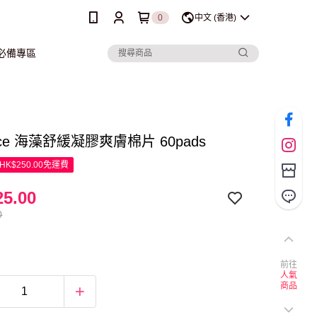
0
中文 (香港)
行必備專區
ance 海藻舒緩凝膠爽膚棉片 60pads
K$250.00免運費
5.00
0
前往
人氣
商品