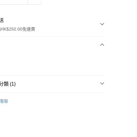
送
K$250.00免運費
類 (1)
ay
行裝
護膚保養
客服
流，訂單確認發貨後2-4個工作天送達
運費表
50.00 或以上免運費