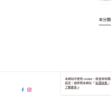
本分類
本網站中使用 cookie，欲查詢有關
設定，請參閱本網站「
私隱政策
」
用 cookie。
了解更多 >