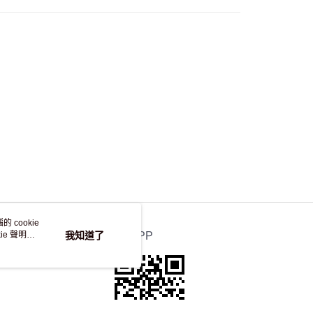
自取，訂單確認後2-4個工作天到店，7天內取。逾期後
，並不會安排重寄
 cookie
e 聲明使
我知道了
官方APP