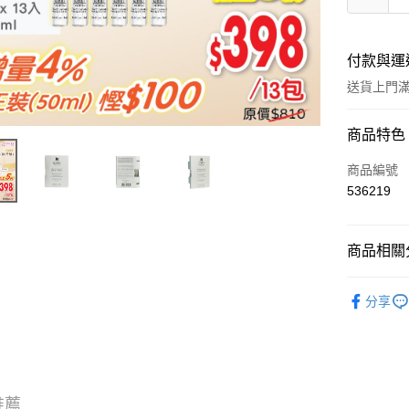
付款與運
送貨上門滿H
付款方式
商品特色
信用卡
商品編號
536219
Apple Pay
AlipayHK
商品相關分
WeChat P
試用裝/旅
分享
送貨方式
JD京東物
滿 HK$2
推薦