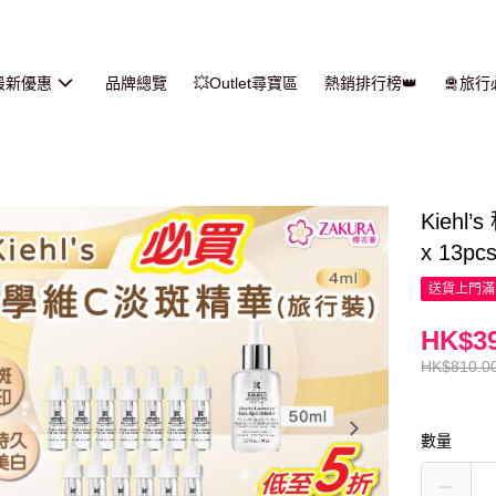
最新優惠
品牌總覽
💥Outlet尋寶區
熱銷排行榜👑
🛅旅
Kiehl
x 13pc
送貨上門滿H
HK$39
HK$810.0
數量