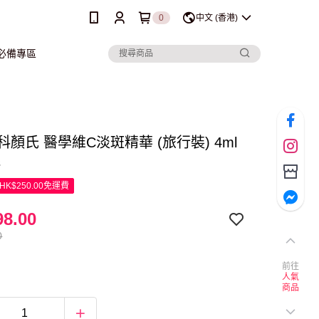
0
中文 (香港)
行必備專區
’s 科顏氏 醫學維C淡斑精華 (旅行裝) 4ml
s
K$250.00免運費
8.00
0
前往
人氣
商品