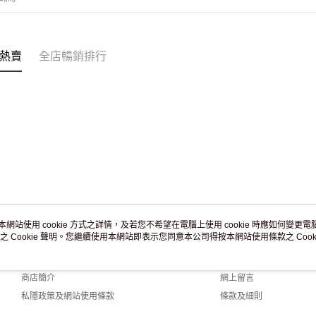
付款後門市
訂單作廢
免運費
熱賣
全店暢銷排行
本網站使用 cookie 方式之詳情，及若您不希望在電腦上使用 cookie 時應如何變更電腦的
之 Cookie 聲明。您繼續使用本網站即表示您同意本公司得按本網站使用條款之 Cooki
關於我們
客戶服務
品牌故事
購物說明
商店簡介
網上留言
私隱政策及網站使用條款
條款及細則
聯絡我們