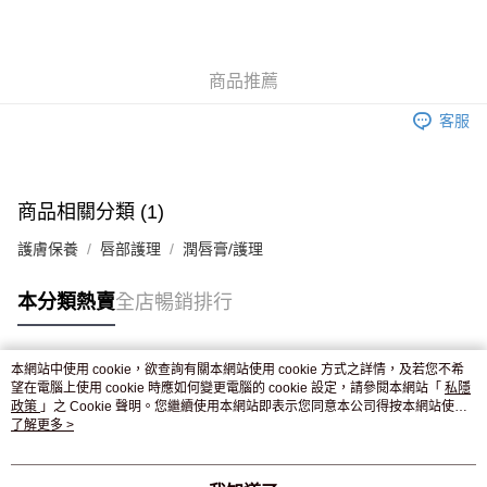
AlipayHK
WeChat Pay
商品推薦
送貨方式
客服
JD京東物流，訂單確認發貨後2-4個工作天送達
運費表
滿 HK$250.00 或以上免運費
付款後門市自取，訂單確認後2-4個工作天到店，7天內取。逾期後
商品相關分類 (1)
訂單作廢，並不會安排重寄
護膚保養
唇部護理
潤唇膏/護理
免運費
本分類熱賣
全店暢銷排行
本網站中使用 cookie，欲查詢有關本網站使用 cookie 方式之詳情，及若您不希
熱門標籤
望在電腦上使用 cookie 時應如何變更電腦的 cookie 設定，請參閱本網站「
私隱
政策
」之 Cookie 聲明。您繼續使用本網站即表示您同意本公司得按本網站使用
條款之 Cookie 聲明使用 cookie。
了解更多 >
熱銷排行
最新商品
人氣推薦