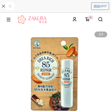
開啟APP
0
1
/
4