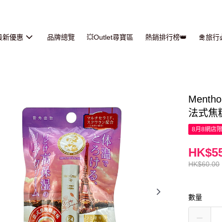
最新優惠
品牌總覽
💥Outlet尋寶區
熱銷排行榜👑
🛅旅
Ment
法式焦糖
8月8網店
HK$55
HK$60.00
數量