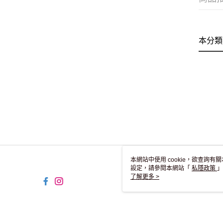
本分類
本網站中使用 cookie，欲查詢有關
設定，請參閱本網站「
私隱政策
」
用 cookie。
了解更多 >