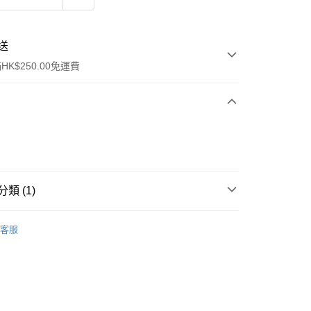
送
K$250.00免運費
類 (1)
ay
唇部護理
潤唇膏/護理
客服
流，訂單確認發貨後2-4個工作天送達
運費表
50.00 或以上免運費