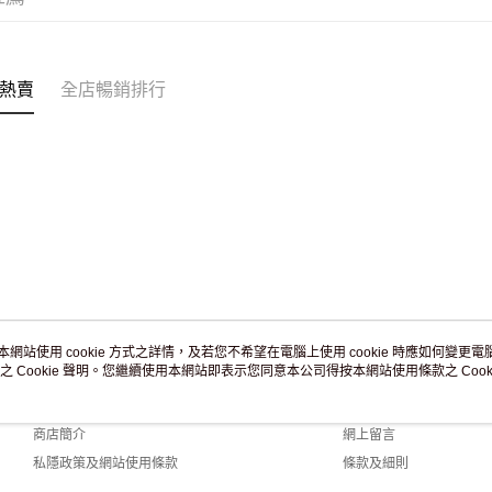
付款後門市
訂單作廢
免運費
熱賣
全店暢銷排行
本網站使用 cookie 方式之詳情，及若您不希望在電腦上使用 cookie 時應如何變更電腦的
之 Cookie 聲明。您繼續使用本網站即表示您同意本公司得按本網站使用條款之 Cooki
關於我們
客戶服務
品牌故事
購物說明
商店簡介
網上留言
私隱政策及網站使用條款
條款及細則