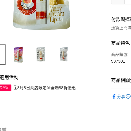
付款與運
送貨上門滿H
付款方式
商品特色
信用卡
商品編號
537301
Apple Pay
AlipayHK
適用活動
商品相關分
WeChat P
🗓️8月8日網店限定💭全場88折優惠
網店限定
護膚保養
分享
送貨方式
JD京東物
滿 HK$2
推薦