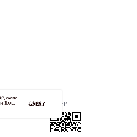
自取，訂單確認後2-4個工作天到店，7天內取。逾期後
，並不會安排重寄
 cookie
e 聲明使
我知道了
官方APP