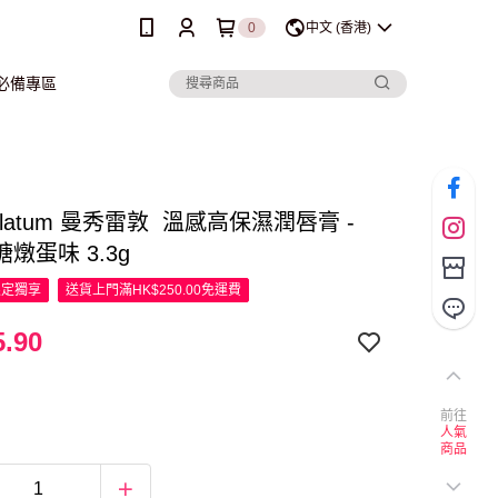
0
中文 (香港)
行必備專區
holatum 曼秀雷敦 溫感高保濕潤唇膏 -
燉蛋味 3.3g
限定
獨享
送貨上門滿HK$250.00免運費
.90
前往
人氣
商品