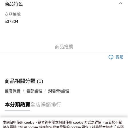
商品特色
信用卡
商品編號
Apple Pay
537304
AlipayHK
WeChat Pay
商品推薦
送貨方式
客服
JD京東物流，訂單確認發貨後2-4個工作天送達
運費表
滿 HK$250.00 或以上免運費
付款後門市自取，訂單確認後2-4個工作天到店，7天內取。逾期後
商品相關分類 (1)
訂單作廢，並不會安排重寄
護膚保養
唇部護理
潤唇膏/護理
免運費
本分類熱賣
全店暢銷排行
本網站中使用 cookie，欲查詢有關本網站使用 cookie 方式之詳情，及若您不希
熱門標籤
望在電腦上使用 cookie 時應如何變更電腦的 cookie 設定，請參閱本網站「
私隱