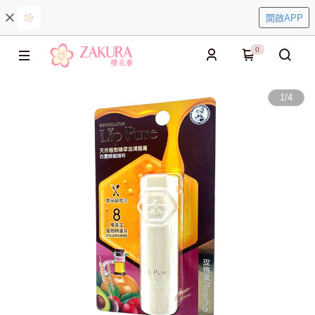
開啟APP
0
1
/
4