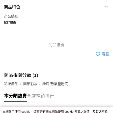
付款方式
商品特色
信用卡
商品編號
Apple Pay
537855
AlipayHK
WeChat Pay
商品推薦
送貨方式
客服
JD京東物流，訂單確認發貨後2-4個工作天送達
運費表
滿 HK$250.00 或以上免運費
付款後門市自取，訂單確認後2-4個工作天到店，7天內取。逾期後
商品相關分類 (1)
訂單作廢，並不會安排重寄
彩妝產品
面部彩妝
粉底液/氣墊粉底
免運費
本分類熱賣
全店暢銷排行
本網站中使用 cookie，欲查詢有關本網站使用 cookie 方式之詳情，及若您不希