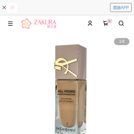
開啟APP
0
1
/
4