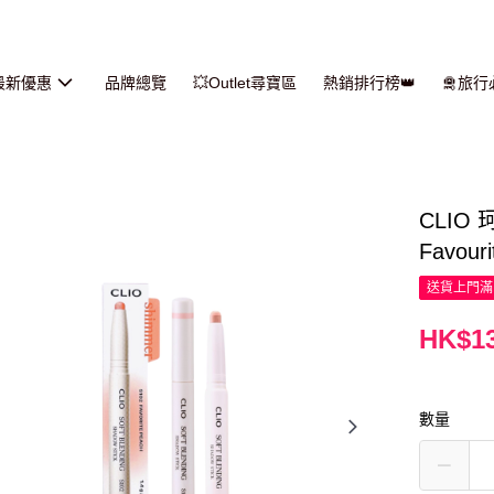
最新優惠
品牌總覽
💥Outlet尋寶區
熱銷排行榜👑
🛅旅
CLIO
Favouri
送貨上門滿H
HK$13
數量