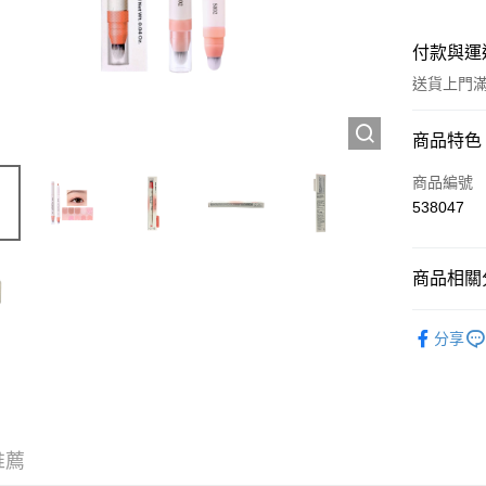
付款與運
送貨上門滿H
付款方式
商品特色
信用卡
商品編號
538047
Apple Pay
AlipayHK
商品相關分
WeChat P
彩妝產品
分享
送貨方式
JD京東物
滿 HK$2
推薦
付款後門市