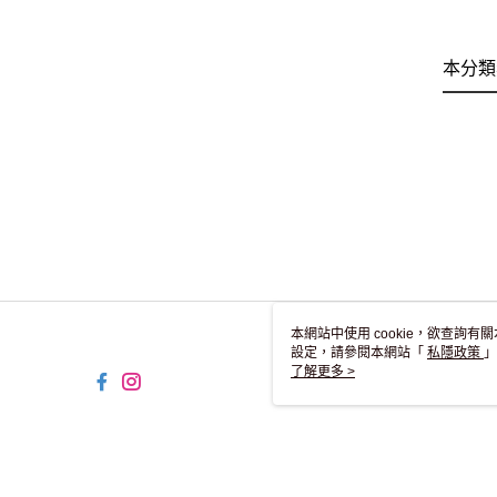
本分類
本網站中使用 cookie，欲查詢有關
設定，請參閱本網站「
私隱政策
」
用 cookie。
了解更多 >