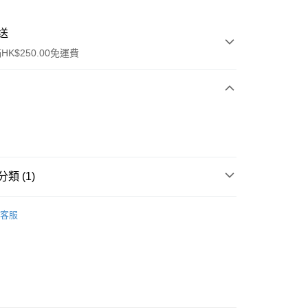
送
K$250.00免運費
類 (1)
ay
眼部彩妝
眼影
客服
流，訂單確認發貨後2-4個工作天送達
運費表
50.00 或以上免運費
自取，訂單確認後2-4個工作天到店，7天內取。逾期後