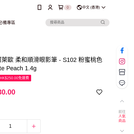
0
中文 (香港)
行必備專區
 珂萊歐 柔和順滑眼影筆 - S102 粉蜜桃色
te Peach 1.4g
K$250.00免運費
0.00
前往
人氣
商品