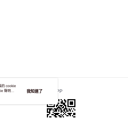
，並不會安排重寄
 cookie
e 聲明使
我知道了
官方APP