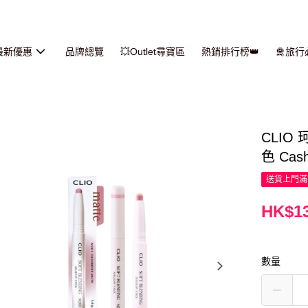
最新優惠
品牌總覽
💥Outlet尋寶區
熱銷排行榜👑
🛅旅
CLIO
色 Cash
送貨上門滿H
HK$13
數量