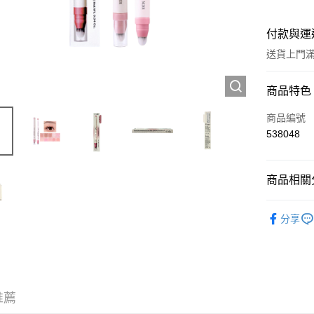
付款與運
送貨上門滿H
付款方式
商品特色
信用卡
商品編號
538048
Apple Pay
AlipayHK
商品相關分
WeChat P
彩妝產品
分享
送貨方式
JD京東物
滿 HK$2
推薦
付款後門市