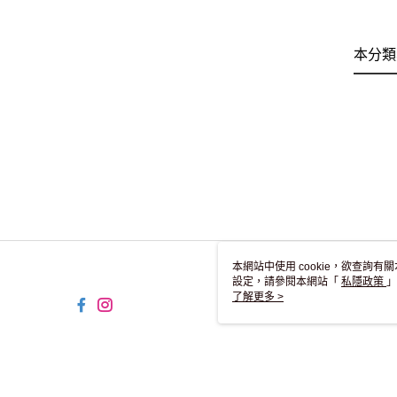
本分類
本網站中使用 cookie，欲查詢有關
設定，請參閱本網站「
私隱政策
」
用 cookie。
了解更多 >