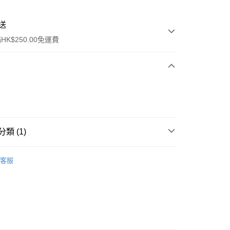
送
K$250.00免運費
類 (1)
ay
眼部彩妝
眼影
客服
流，訂單確認發貨後2-4個工作天送達
運費表
50.00 或以上免運費
自取，訂單確認後2-4個工作天到店，7天內取。逾期後