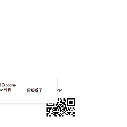
，並不會安排重寄
 cookie
e 聲明使
我知道了
官方APP