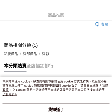
WeChat Pay
商品推薦
送貨方式
客服
JD京東物流，訂單確認發貨後2-4個工作天送達
運費表
滿 HK$250.00 或以上免運費
付款後門市自取，訂單確認後2-4個工作天到店，7天內取。逾期後
商品相關分類 (1)
訂單作廢，並不會安排重寄
彩妝產品
唇部產品
唇彩
免運費
本分類熱賣
全店暢銷排行
本網站中使用 cookie，欲查詢有關本網站使用 cookie 方式之詳情，及若您不希
熱門標籤
望在電腦上使用 cookie 時應如何變更電腦的 cookie 設定，請參閱本網站「
私隱
政策
」之 Cookie 聲明。您繼續使用本網站即表示您同意本公司得按本網站使用
條款之 Cookie 聲明使用 cookie。
了解更多 >
熱銷排行
最新商品
人氣推薦
我知道了