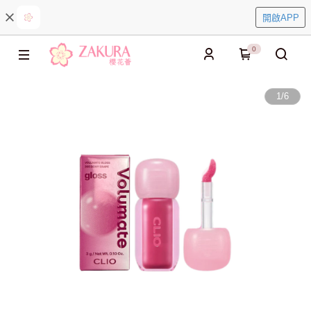
開啟APP
0
1
/
6