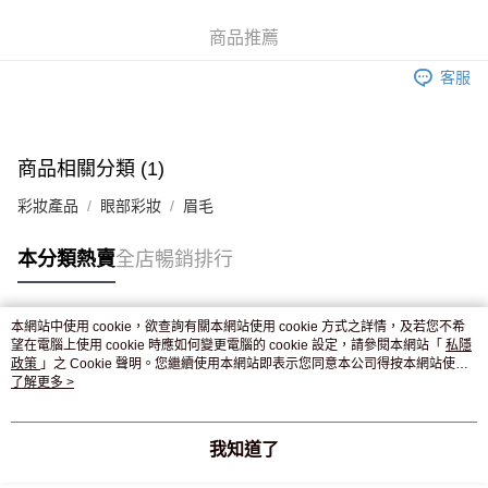
WeChat Pay
商品推薦
送貨方式
客服
JD京東物流，訂單確認發貨後2-4個工作天送達
運費表
滿 HK$250.00 或以上免運費
付款後門市自取，訂單確認後2-4個工作天到店，7天內取。逾期後
商品相關分類 (1)
訂單作廢，並不會安排重寄
彩妝產品
眼部彩妝
眉毛
免運費
本分類熱賣
全店暢銷排行
本網站中使用 cookie，欲查詢有關本網站使用 cookie 方式之詳情，及若您不希
熱門標籤
望在電腦上使用 cookie 時應如何變更電腦的 cookie 設定，請參閱本網站「
私隱
政策
」之 Cookie 聲明。您繼續使用本網站即表示您同意本公司得按本網站使用
條款之 Cookie 聲明使用 cookie。
了解更多 >
熱銷排行
最新商品
人氣推薦
我知道了