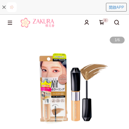
開啟APP
0
1
/
6