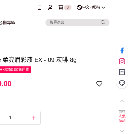
0
中文 (香港)
行必備專區
Me 柔亮眉彩液 EX - 09 灰啡 8g
K$250.00免運費
.00
前往
人氣
商品