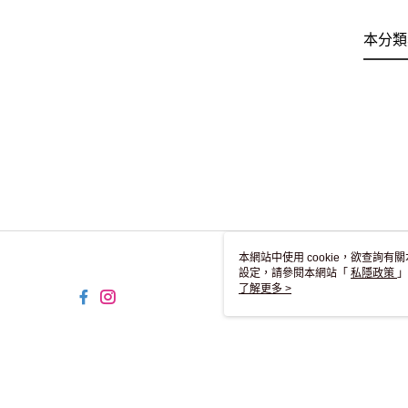
本分類
本網站中使用 cookie，欲查詢有關
設定，請參閱本網站「
私隱政策
」
用 cookie。
了解更多 >