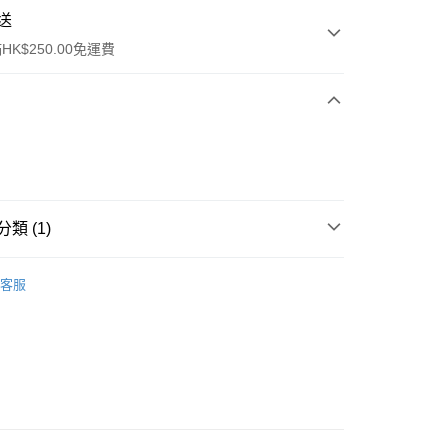
送
K$250.00免運費
類 (1)
ay
眼部彩妝
眉毛
客服
流，訂單確認發貨後2-4個工作天送達
運費表
50.00 或以上免運費
自取，訂單確認後2-4個工作天到店，7天內取。逾期後
，並不會安排重寄