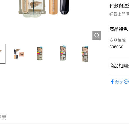
付款與運
送貨上門滿H
付款方式
商品特色
信用卡
商品編號
538066
Apple Pay
AlipayHK
商品相關分
WeChat P
彩妝產品
分享
送貨方式
JD京東物
滿 HK$2
推薦
付款後門市
訂單作廢