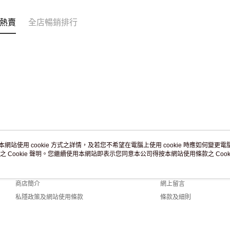
免運費
熱賣
全店暢銷排行
本網站使用 cookie 方式之詳情，及若您不希望在電腦上使用 cookie 時應如何變更電腦的
之 Cookie 聲明。您繼續使用本網站即表示您同意本公司得按本網站使用條款之 Cooki
關於我們
客戶服務
品牌故事
購物說明
商店簡介
網上留言
私隱政策及網站使用條款
條款及細則
聯絡我們