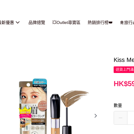
最新優惠
品牌總覽
💥Outlet尋寶區
熱銷排行榜👑
🛅旅
Kiss 
送貨上門滿H
HK$59
數量