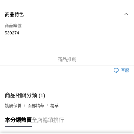
付款方式
商品特色
信用卡
商品編號
Apple Pay
539274
AlipayHK
WeChat Pay
商品推薦
送貨方式
客服
JD京東物流，訂單確認發貨後2-4個工作天送達
運費表
滿 HK$250.00 或以上免運費
付款後門市自取，訂單確認後2-4個工作天到店，7天內取。逾期後
商品相關分類 (1)
訂單作廢，並不會安排重寄
護膚保養
面部精華
精華
免運費
本分類熱賣
全店暢銷排行