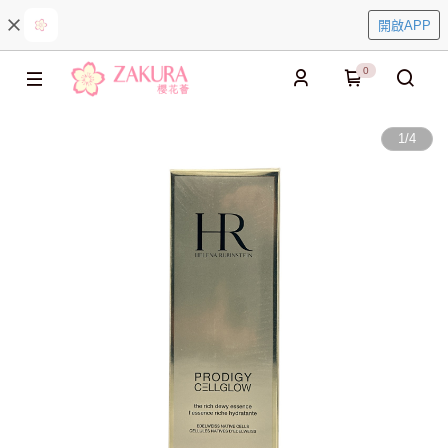
開啟APP
0
1
/
4