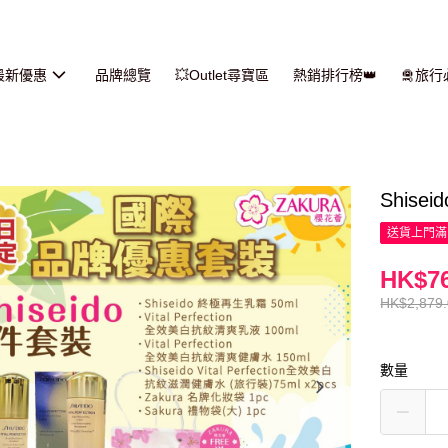
最新優惠
品牌總覽
💥Outlet尋寶區
熱銷排行榜👑
🛅旅
Shise
送貨上門滿H
HK$76
HK$2,879
數量