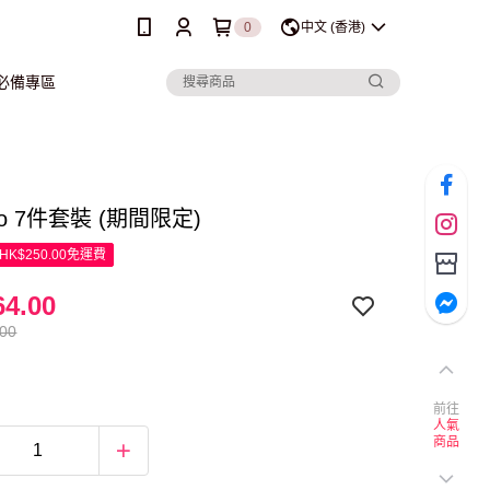
0
中文 (香港)
行必備專區
ido 7件套裝 (期間限定)
K$250.00免運費
4.00
.00
前往
人氣
商品