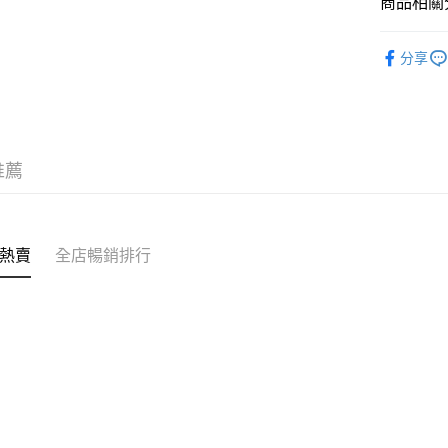
商品相關分
訂單作廢
免運費
護膚保養
分享
推薦
熱賣
全店暢銷排行