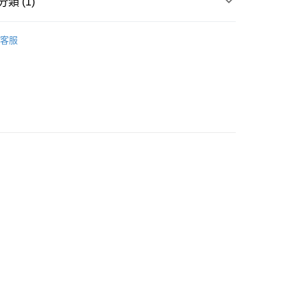
類 (1)
，並不會安排重寄
套裝/禮盒裝
客服