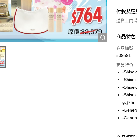
付款與運
送貨上門滿H
付款方式
商品特色
信用卡
商品編號
539591
Apple Pay
商品特色
AlipayHK
-Shis
-Shis
WeChat P
-Shis
-Shis
送貨方式
裝)75ml
-Gene
JD京東物
-Gene
滿 HK$2
付款後門市