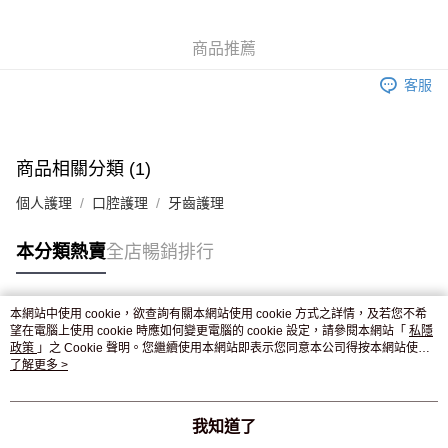
WeChat Pay
商品推薦
送貨方式
客服
JD京東物流，訂單確認發貨後2-4個工作天送達
運費表
滿 HK$250.00 或以上免運費
付款後門市自取，訂單確認後2-4個工作天到店，7天內取。逾期後
商品相關分類 (1)
訂單作廢，並不會安排重寄
個人護理
口腔護理
牙齒護理
免運費
本分類熱賣
全店暢銷排行
本網站中使用 cookie，欲查詢有關本網站使用 cookie 方式之詳情，及若您不希
熱門標籤
望在電腦上使用 cookie 時應如何變更電腦的 cookie 設定，請參閱本網站「
私隱
政策
」之 Cookie 聲明。您繼續使用本網站即表示您同意本公司得按本網站使用
條款之 Cookie 聲明使用 cookie。
了解更多 >
熱銷排行
最新商品
人氣推薦
我知道了