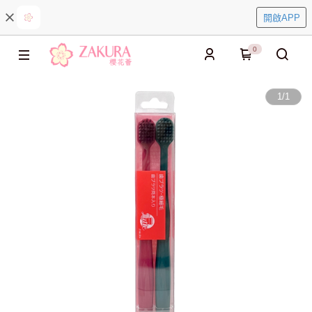
開啟APP
0
1
/
1