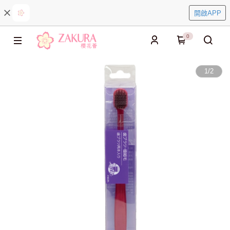
開啟APP
0
1
/
2