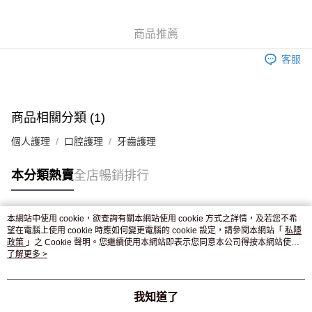
WeChat Pay
商品推薦
送貨方式
客服
JD京東物流，訂單確認發貨後2-4個工作天送達
運費表
滿 HK$250.00 或以上免運費
付款後門市自取，訂單確認後2-4個工作天到店，7天內取。逾期後
商品相關分類 (1)
訂單作廢，並不會安排重寄
個人護理
口腔護理
牙齒護理
免運費
本分類熱賣
全店暢銷排行
本網站中使用 cookie，欲查詢有關本網站使用 cookie 方式之詳情，及若您不希
熱門標籤
望在電腦上使用 cookie 時應如何變更電腦的 cookie 設定，請參閱本網站「
私隱
政策
」之 Cookie 聲明。您繼續使用本網站即表示您同意本公司得按本網站使用
條款之 Cookie 聲明使用 cookie。
了解更多 >
熱銷排行
最新商品
人氣推薦
我知道了