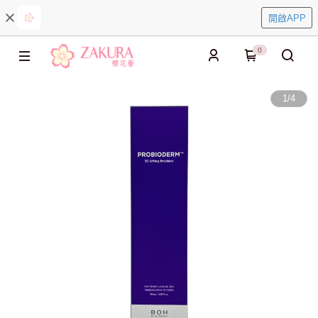
開啟APP
0
1
/
4