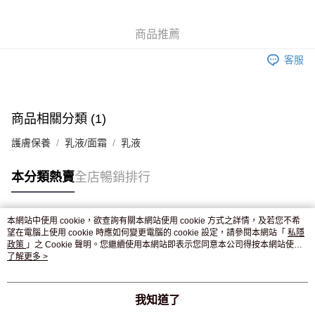
WeChat Pay
商品推薦
送貨方式
客服
JD京東物流，訂單確認發貨後2-4個工作天送達
運費表
滿 HK$250.00 或以上免運費
付款後門市自取，訂單確認後2-4個工作天到店，7天內取。逾期後
商品相關分類 (1)
訂單作廢，並不會安排重寄
護膚保養
乳液/面霜
乳液
免運費
本分類熱賣
全店暢銷排行
本網站中使用 cookie，欲查詢有關本網站使用 cookie 方式之詳情，及若您不希
熱門標籤
望在電腦上使用 cookie 時應如何變更電腦的 cookie 設定，請參閱本網站「
私隱
政策
」之 Cookie 聲明。您繼續使用本網站即表示您同意本公司得按本網站使用
條款之 Cookie 聲明使用 cookie。
了解更多 >
熱銷排行
最新商品
人氣推薦
我知道了