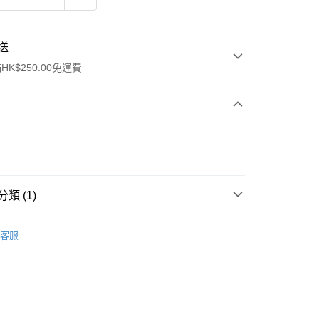
送
K$250.00免運費
類 (1)
ay
身體護理
手足護理
客服
流，訂單確認發貨後2-4個工作天送達
運費表
50.00 或以上免運費