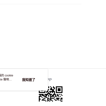
自取，訂單確認後2-4個工作天到店，7天內取。逾期後
，並不會安排重寄
 cookie
e 聲明使
我知道了
官方APP