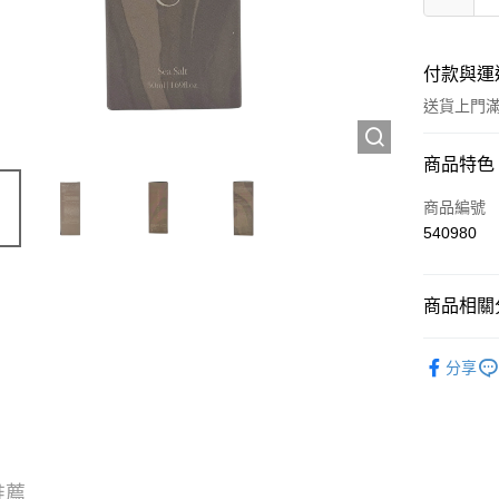
付款與運
送貨上門滿H
付款方式
商品特色
信用卡
商品編號
540980
Apple Pay
AlipayHK
商品相關分
WeChat P
個人護理
分享
送貨方式
JD京東物
滿 HK$2
推薦