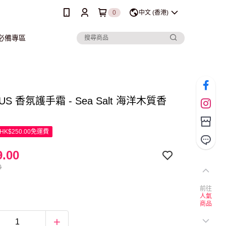
0
中文 (香港)
行必備專區
US 香氛護手霜 - Sea Salt 海洋木質香
K$250.00免運費
.00
0
前往
人氣
商品