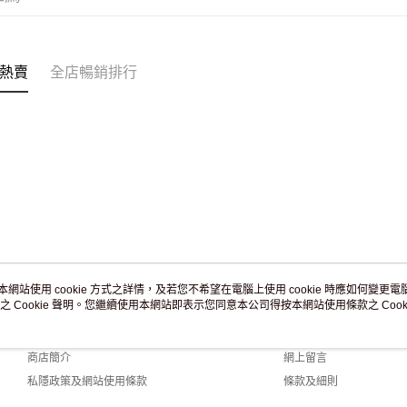
付款後門市
訂單作廢
免運費
熱賣
全店暢銷排行
本網站使用 cookie 方式之詳情，及若您不希望在電腦上使用 cookie 時應如何變更電腦的
之 Cookie 聲明。您繼續使用本網站即表示您同意本公司得按本網站使用條款之 Cooki
關於我們
客戶服務
品牌故事
購物說明
商店簡介
網上留言
私隱政策及網站使用條款
條款及細則
聯絡我們