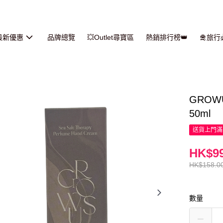
最新優惠
品牌總覽
💥Outlet尋寶區
熱銷排行榜👑
🛅旅
GROW
50ml
送貨上門滿H
HK$99
HK$158.0
數量