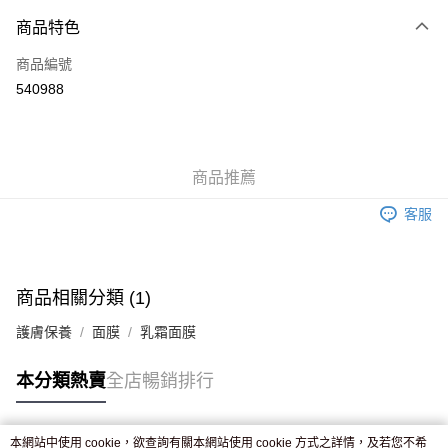
付款方式
商品特色
信用卡
商品編號
Apple Pay
540988
AlipayHK
WeChat Pay
商品推薦
送貨方式
客服
JD京東物流，訂單確認發貨後2-4個工作天送達
運費表
滿 HK$250.00 或以上免運費
付款後門市自取，訂單確認後2-4個工作天到店，7天內取。逾期後
商品相關分類 (1)
訂單作廢，並不會安排重寄
護膚保養
面膜
乳霜面膜
免運費
本分類熱賣
全店暢銷排行
本網站中使用 cookie，欲查詢有關本網站使用 cookie 方式之詳情，及若您不希