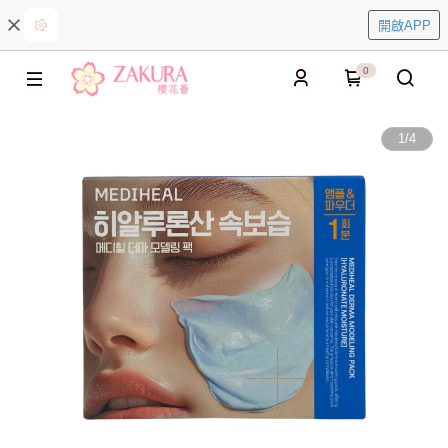
開啟APP
0
1
/
4