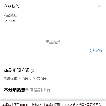
付款方式
商品特色
信用卡
商品編號
Apple Pay
540989
AlipayHK
WeChat Pay
商品推薦
送貨方式
客服
JD京東物流，訂單確認發貨後2-4個工作天送達
運費表
滿 HK$250.00 或以上免運費
付款後門市自取，訂單確認後2-4個工作天到店，7天內取。逾期後
商品相關分類 (1)
訂單作廢，並不會安排重寄
護膚保養
面膜
乳霜面膜
免運費
本分類熱賣
全店暢銷排行
本網站中使用 cookie，欲查詢有關本網站使用 cookie 方式之詳情，及若您不希