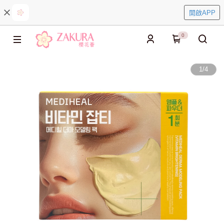
開啟APP
0
1
/
4