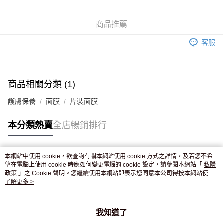
WeChat Pay
商品推薦
送貨方式
客服
JD京東物流，訂單確認發貨後2-4個工作天送達
運費表
滿 HK$250.00 或以上免運費
付款後門市自取，訂單確認後2-4個工作天到店，7天內取。逾期後
商品相關分類 (1)
訂單作廢，並不會安排重寄
護膚保養
面膜
片裝面膜
免運費
本分類熱賣
全店暢銷排行
本網站中使用 cookie，欲查詢有關本網站使用 cookie 方式之詳情，及若您不希
熱門標籤
望在電腦上使用 cookie 時應如何變更電腦的 cookie 設定，請參閱本網站「
私隱
政策
」之 Cookie 聲明。您繼續使用本網站即表示您同意本公司得按本網站使用
條款之 Cookie 聲明使用 cookie。
了解更多 >
熱銷排行
最新商品
人氣推薦
我知道了