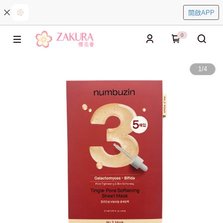
開啟APP
0
1
/
4