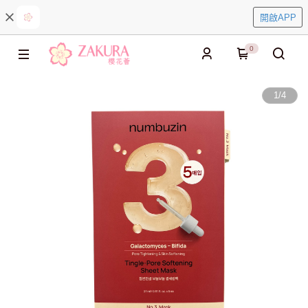
開啟APP
0
1
/
4