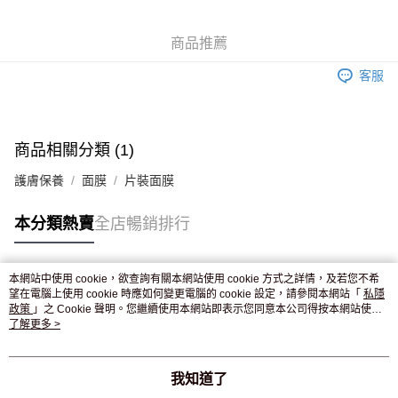
WeChat Pay
商品推薦
送貨方式
客服
JD京東物流，訂單確認發貨後2-4個工作天送達
運費表
滿 HK$250.00 或以上免運費
付款後門市自取，訂單確認後2-4個工作天到店，7天內取。逾期後
商品相關分類 (1)
訂單作廢，並不會安排重寄
護膚保養
面膜
片裝面膜
免運費
本分類熱賣
全店暢銷排行
本網站中使用 cookie，欲查詢有關本網站使用 cookie 方式之詳情，及若您不希
熱門標籤
望在電腦上使用 cookie 時應如何變更電腦的 cookie 設定，請參閱本網站「
私隱
政策
」之 Cookie 聲明。您繼續使用本網站即表示您同意本公司得按本網站使用
條款之 Cookie 聲明使用 cookie。
了解更多 >
熱銷排行
最新商品
人氣推薦
我知道了