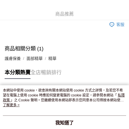
WeChat Pay
商品推薦
送貨方式
客服
JD京東物流，訂單確認發貨後2-4個工作天送達
運費表
滿 HK$250.00 或以上免運費
付款後門市自取，訂單確認後2-4個工作天到店，7天內取。逾期後
商品相關分類 (1)
訂單作廢，並不會安排重寄
護膚保養
面部精華
精華
免運費
本分類熱賣
全店暢銷排行
本網站中使用 cookie，欲查詢有關本網站使用 cookie 方式之詳情，及若您不希
熱門標籤
望在電腦上使用 cookie 時應如何變更電腦的 cookie 設定，請參閱本網站「
私隱
政策
」之 Cookie 聲明。您繼續使用本網站即表示您同意本公司得按本網站使用
條款之 Cookie 聲明使用 cookie。
了解更多 >
熱銷排行
最新商品
人氣推薦
我知道了