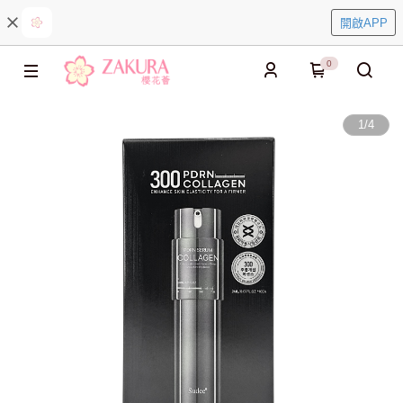
開啟APP
0
1
/
4