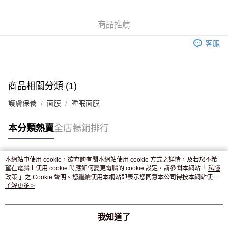
WeChat Pay
商品推薦
送貨方式
客服
JD京東物流，訂單確認發貨後2-4個工作天送達
運費表
滿 HK$250.00 或以上免運費
付款後門市自取，訂單確認後2-4個工作天到店，7天內取。逾期後
商品相關分類 (1)
訂單作廢，並不會安排重寄
護膚保養
面膜
睡眠面膜
免運費
本分類熱賣
全店暢銷排行
本網站中使用 cookie，欲查詢有關本網站使用 cookie 方式之詳情，及若您不希
熱門標籤
望在電腦上使用 cookie 時應如何變更電腦的 cookie 設定，請參閱本網站「
私隱
政策
」之 Cookie 聲明。您繼續使用本網站即表示您同意本公司得按本網站使用
條款之 Cookie 聲明使用 cookie。
了解更多 >
熱銷排行
最新商品
人氣推薦
我知道了