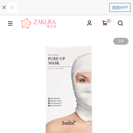
開啟APP
0
1
/
4