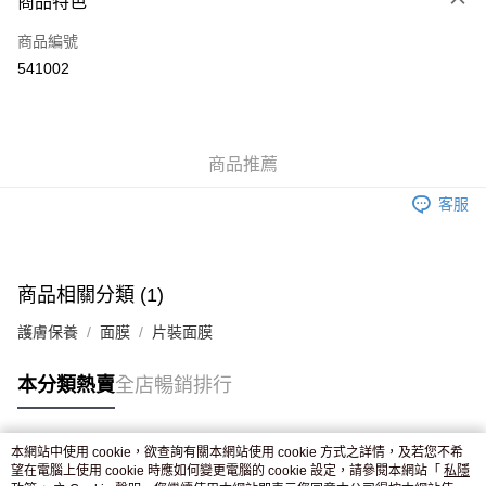
商品特色
信用卡
商品編號
Apple Pay
541002
AlipayHK
WeChat Pay
商品推薦
送貨方式
客服
JD京東物流，訂單確認發貨後2-4個工作天送達
運費表
滿 HK$250.00 或以上免運費
付款後門市自取，訂單確認後2-4個工作天到店，7天內取。逾期後
商品相關分類 (1)
訂單作廢，並不會安排重寄
護膚保養
面膜
片裝面膜
免運費
本分類熱賣
全店暢銷排行
本網站中使用 cookie，欲查詢有關本網站使用 cookie 方式之詳情，及若您不希
熱門標籤
望在電腦上使用 cookie 時應如何變更電腦的 cookie 設定，請參閱本網站「
私隱