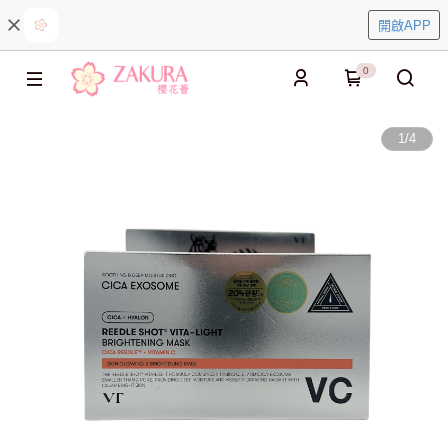
開啟APP
0
1
/
4