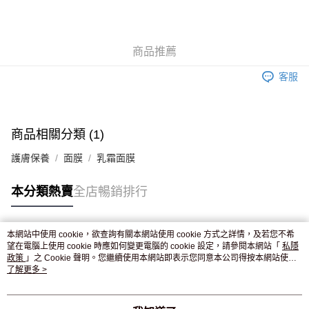
AlipayHK
WeChat Pay
商品推薦
送貨方式
客服
JD京東物流，訂單確認發貨後2-4個工作天送達
運費表
滿 HK$250.00 或以上免運費
付款後門市自取，訂單確認後2-4個工作天到店，7天內取。逾期後
商品相關分類 (1)
訂單作廢，並不會安排重寄
護膚保養
面膜
乳霜面膜
免運費
本分類熱賣
全店暢銷排行
本網站中使用 cookie，欲查詢有關本網站使用 cookie 方式之詳情，及若您不希
熱門標籤
望在電腦上使用 cookie 時應如何變更電腦的 cookie 設定，請參閱本網站「
私隱
政策
」之 Cookie 聲明。您繼續使用本網站即表示您同意本公司得按本網站使用
條款之 Cookie 聲明使用 cookie。
了解更多 >
熱銷排行
最新商品
人氣推薦