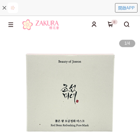
開啟APP
0
1
/
4